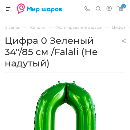
0
—
—
—
Главная
Каталог
Фольгированные шары
Цифры
Цифра 0 Зеленый
34"/85 см /Falali (Не
надутый)