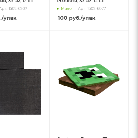
, 33 см, 12 шт
Розовый, 33 см, 12 шт
Арт.: 1502-6207
Мало
Арт.: 1502-6077
.
/упак
100
руб.
/упак