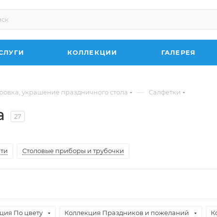
СЛУГИ
КОЛЛЕКЦИИ
ГАЛЕРЕЯ
—
ровка, украшение праздничного стола
Салфетки
а
27
рти
Столовые приборы и трубочки
ция По цвету
Коллекция Праздников и пожеланий
К