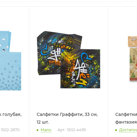
 голубая,
Салфетки Граффити, 33 см,
Салфетк
12 шт.
фантазия, 
: 1502-2870
Мало
Арт.: 1502-4499
Достато