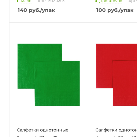
Мало
Арт.: 1502-4515
Достаточно
Арт.
140
руб.
/упак
100
руб.
/упак
Салфетки однотонные
Салфетки одното