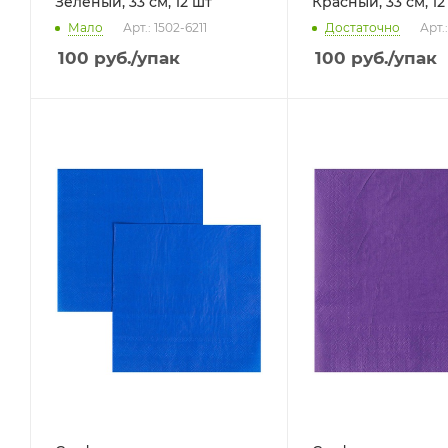
Зеленый, 33 см, 12 шт
Красный, 33 см, 12
Мало
Арт.: 1502-6211
Достаточно
Арт.
100
руб.
/упак
100
руб.
/упак