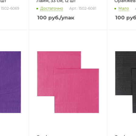
 шт
Лайм, 33 см, 12 шт
Оранжевый
: 1502-6069
Достаточно
Арт.: 1502-6081
Мало
100
руб.
/упак
100
руб