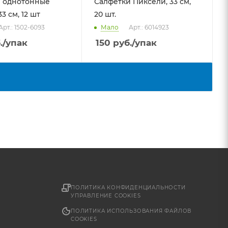
 однотонные
Салфетки Пиксели, 33 см,
3 см, 12 шт
20 шт.
Арт.: 1502-6093
Мало
Арт.: 6014923
.
/упак
150
руб.
/упак
ПОЛИТИКА КОНФИДЕНЦИАЛЬНОСТИ
УПРАВЛЕНИЕ COOKIES
ПОЛИТИКА ИСПОЛЬЗОВАНИЯ ФАЙЛОВ
COOKIES