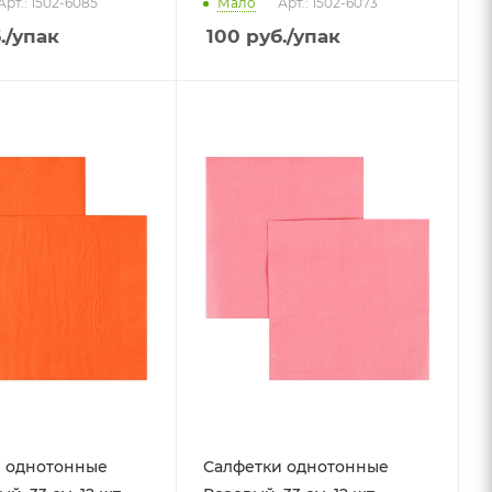
Арт.: 1502-6085
Мало
Арт.: 1502-6073
.
/упак
100
руб.
/упак
 однотонные
Салфетки однотонные