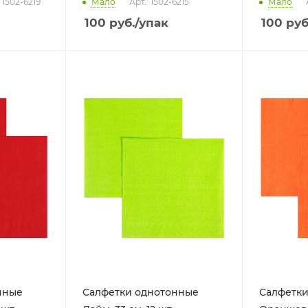
: 1502-6219
Мало
Арт.: 1502-6215
Мало
100
руб.
/упак
100
руб
нные
Салфетки однотонные
Салфетки