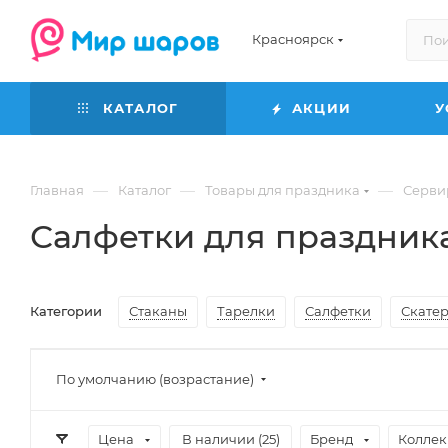
Красноярск
КАТАЛОГ
АКЦИИ
У
—
—
—
Главная
Каталог
Товары для праздника
Серви
Салфетки для праздник
Категории
Стаканы
Тарелки
Салфетки
Скате
По умолчанию (возрастание)
Цена
В наличии (
25
)
Бренд
Коллек