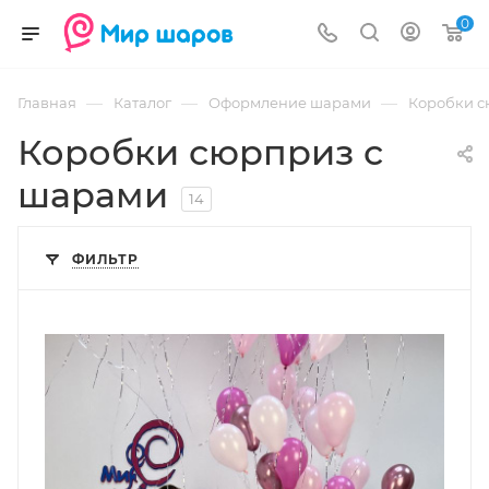
0
—
—
—
Главная
Каталог
Оформление шарами
Коробки 
Коробки сюрприз с
шарами
14
ФИЛЬТР