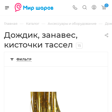
0
—
—
—
Главная
Каталог
Аксессуары и оборудование
Дож
Дождик, занавес,
кисточки тассел
15
ФИЛЬТР