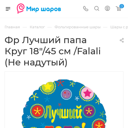
0
—
—
—
Главная
Каталог
Фольгированные шары
Шары с 
Фр Лучший папа
Круг 18"/45 см /Falali
(Не надутый)