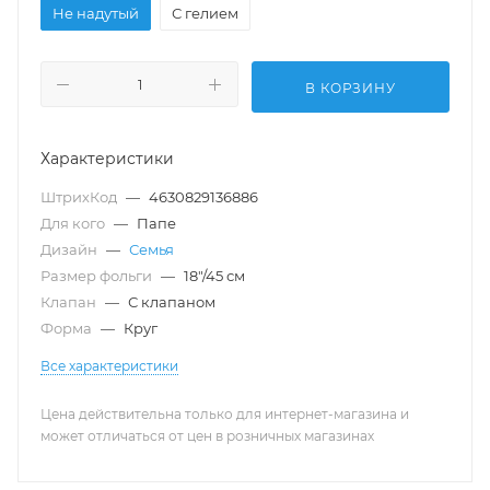
Не надутый
С гелием
В КОРЗИНУ
Характеристики
ШтрихКод
—
4630829136886
Для кого
—
Папе
Дизайн
—
Семья
Размер фольги
—
18"/45 см
Клапан
—
С клапаном
Форма
—
Круг
Все характеристики
Цена действительна только для интернет-магазина и
может отличаться от цен в розничных магазинах