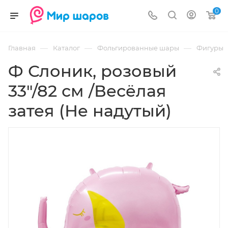
0
—
—
—
Главная
Каталог
Фольгированные шары
Фигуры
Ф Слоник, розовый
33"/82 см /Весёлая
затея (Не надутый)