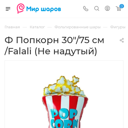
0
—
—
—
Главная
Каталог
Фольгированные шары
Фигуры
Ф Попкорн 30"/75 см
/Falali (Не надутый)