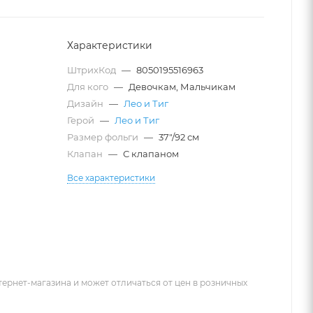
Характеристики
ШтрихКод
—
8050195516963
Для кого
—
Девочкам, Мальчикам
Дизайн
—
Лео и Тиг
Герой
—
Лео и Тиг
Размер фольги
—
37"/92 см
Клапан
—
С клапаном
Все характеристики
тернет-магазина и может отличаться от цен в розничных