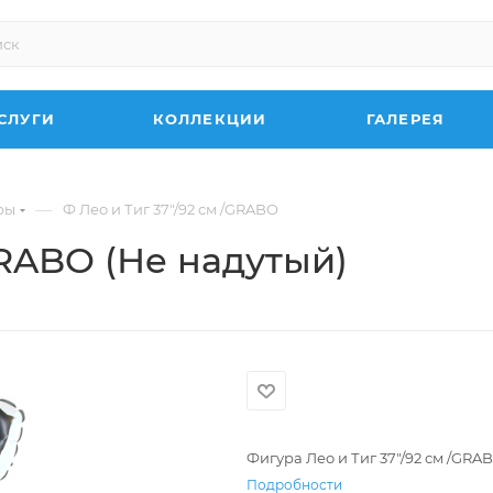
СЛУГИ
КОЛЛЕКЦИИ
ГАЛЕРЕЯ
—
ры
Ф Лео и Тиг 37"/92 см /GRABO
GRABO (Не надутый)
Фигура Лео и Тиг 37"/92 см /GRA
Подробности