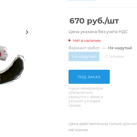
670
руб.
/шт
Цена указана без учета НДС
Нет в наличии
Вариант работ
—
Не надутый
Не надутый
С гелием
ПОД ЗАКАЗ
Наши менеджеры
обязательно
свяжутся с вами и
уточнят условия
заказа
Цена действительна только для ин
магазинах