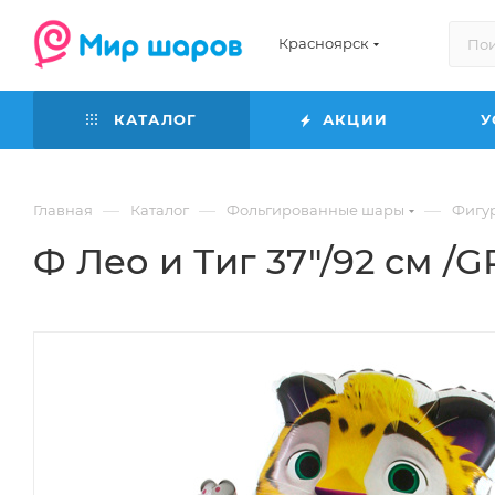
Красноярск
КАТАЛОГ
АКЦИИ
У
—
—
—
Главная
Каталог
Фольгированные шары
Фигу
Ф Лео и Тиг 37"/92 см /