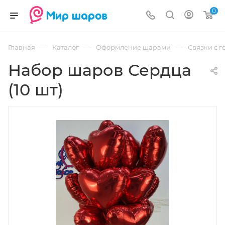
0
—
—
—
Главная
Каталог
Оформление шарами
Связки с г
Набор шаров Сердца
(10 шт)