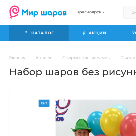
Красноярск
КАТАЛОГ
АКЦИИ
У
—
—
—
Главная
Каталог
Оформление шарами
Связки
Набор шаров без рисунк
Хит