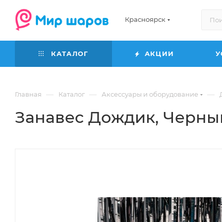
Красноярск
КАТАЛОГ
АКЦИИ
У
—
—
—
Главная
Каталог
Аксессуары и оборудование
Занавес Дождик, Черный