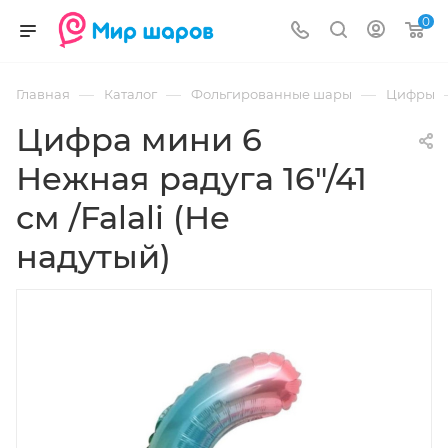
0
—
—
—
Главная
Каталог
Фольгированные шары
Цифры
Цифра мини 6
Нежная радуга 16"/41
см /Falali (Не
надутый)