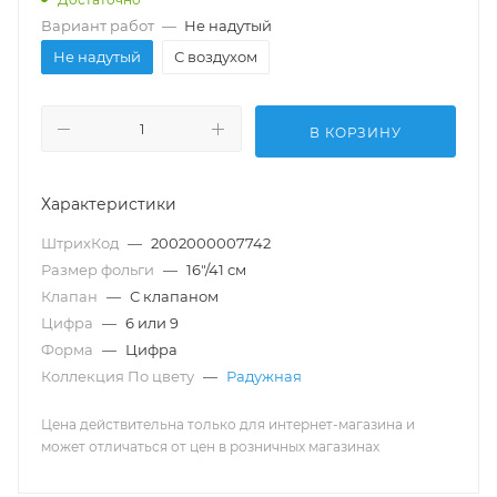
Вариант работ
—
Не надутый
Не надутый
С воздухом
В КОРЗИНУ
Характеристики
ШтрихКод
—
2002000007742
Размер фольги
—
16"/41 см
Клапан
—
С клапаном
Цифра
—
6 или 9
Форма
—
Цифра
Коллекция По цвету
—
Радужная
Цена действительна только для интернет-магазина и
может отличаться от цен в розничных магазинах