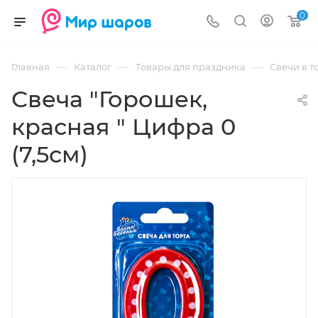
0
—
—
—
Главная
Каталог
Товары для праздника
Свечи в т
Свеча "Горошек,
красная " Цифра 0
(7,5см)