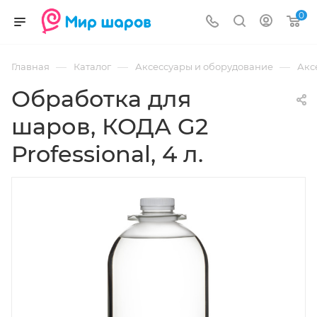
0
—
—
—
Главная
Каталог
Аксессуары и оборудование
Акс
Обработка для
шаров, КОДА G2
Professional, 4 л.