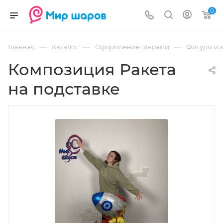
0
—
—
—
Главная
Каталог
Оформление шарами
Фигуры и 
Композиция Ракета
на подставке