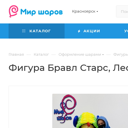
Красноярск
КАТАЛОГ
АКЦИИ
У
—
—
—
Главная
Каталог
Оформление шарами
Фигуры
Фигура Бравл Старс, Л