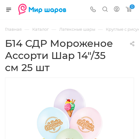
0
—
—
—
Главная
Каталог
Латексные шары
Круглые с рису
Б14 СДР Мороженое
Ассорти Шар 14"/35
см 25 шт