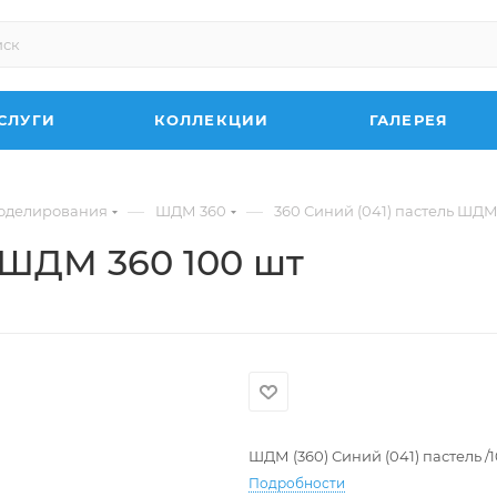
СЛУГИ
КОЛЛЕКЦИИ
ГАЛЕРЕЯ
—
—
оделирования
ШДМ 360
360 Синий (041) пастель ШДМ
ь ШДМ 360 100 шт
ШДМ (360) Синий (041) пастель /
Подробности