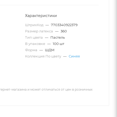
Характеристики
ШтрихКод
—
7703340922379
Размер латекса
—
360
Тип цвета
—
Пастель
В упаковке
—
100 шт
Форма
—
ШДМ
Коллекция По цвету
—
Синяя
тернет-магазина и может отличаться от цен в розничных