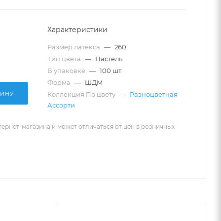
Характеристики
Размер латекса
—
260
Тип цвета
—
Пастель
В упаковке
—
100 шт
Форма
—
ШДМ
ЗИНУ
Коллекция По цвету
—
Разноцветная
Ассорти
тернет-магазина и может отличаться от цен в розничных