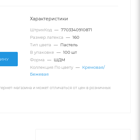
Характеристики
ШтрихКод
—
7703340910871
Размер латекса
—
160
Тип цвета
—
Пастель
В упаковке
—
100 шт
ЗИНУ
Форма
—
ШДМ
Коллекция По цвету
—
Кремовая/
Бежевая
тернет-магазина и может отличаться от цен в розничных