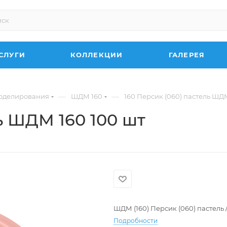
СЛУГИ
КОЛЛЕКЦИИ
ГАЛЕРЕЯ
—
—
оделирования
ШДМ 160
160 Персик (060) пастель ШДМ
ь ШДМ 160 100 шт
ШДМ (160) Персик (060) пастель 
Подробности