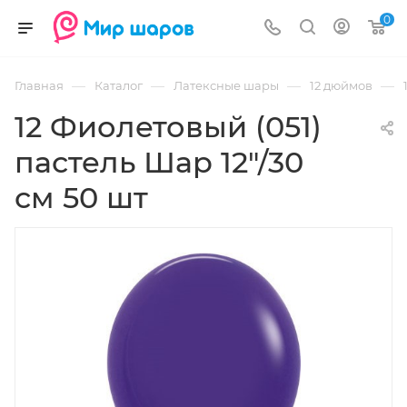
0
—
—
—
—
Главная
Каталог
Латексные шары
12 дюймов
12 Фиолетовый (051)
пастель Шар 12"/30
см 50 шт