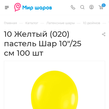
0
—
—
—
—
Главная
Каталог
Латексные шары
10 дюймов
10 Желтый (020)
пастель Шар 10"/25
см 100 шт